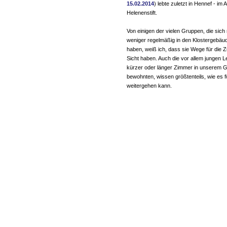
15.02.2014
) lebte zuletzt in Hennef - im
Helenenstift.
Von einigen der vielen Gruppen, die sich
weniger regelmäßig in den Klostergebäud
haben, weiß ich, dass sie Wege für die Z
Sicht haben. Auch die vor allem jungen Le
kürzer oder länger Zimmer in unserem 
bewohnten, wissen größtenteils, wie es f
weitergehen kann.