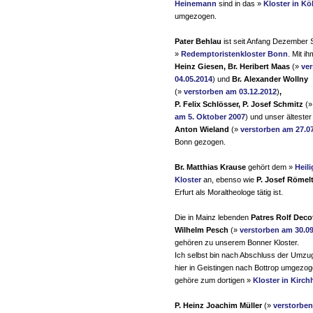
Heinemann
sind in das »
Kloster in K
umgezogen.
Pater Behlau
ist seit Anfang Dezember 
»
Redemptoristenkloster Bonn
. Mit i
Heinz Giesen, Br. Heribert Maas
(»
ve
04.05.2014
) und
Br. Alexander Wollny
(»
verstorben am 03.12.2012
)
,
P. Felix Schlösser, P. Josef Schmitz
(
am 5. Oktober 2007
) und unser älteste
Anton Wieland
(»
verstorben am 27.0
Bonn gezogen.
Br. Matthias Krause
gehört dem »
Heil
Kloster
an, ebenso wie
P. Josef Römel
Erfurt als Moraltheologe tätig ist.
Die in Mainz lebenden
Patres Rolf Deco
Wilhelm Pesch
(»
verstorben am 30.0
gehören zu unserem Bonner Kloster.
Ich selbst bin nach Abschluss der Umzu
hier in Geistingen nach Bottrop umgezo
gehöre zum dortigen »
Kloster in Kirch
P. Heinz Joachim Müller
(»
verstorbe