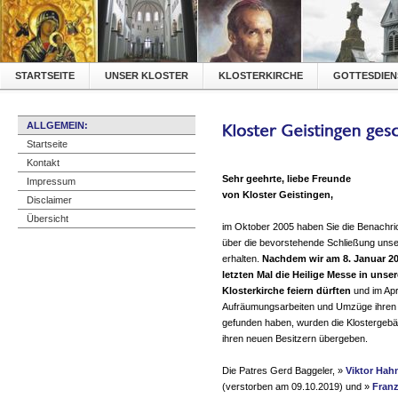
STARTSEITE
UNSER KLOSTER
KLOSTERKIRCHE
GOTTESDIEN
ALLGEMEIN:
Startseite
Kontakt
Sehr geehrte, liebe Freunde
Impressum
von Kloster Geistingen,
Disclaimer
Übersicht
im Oktober 2005 haben Sie die Benachri
über die bevorstehende Schließung unse
erhalten.
Nachdem wir am 8. Januar 2
letzten Mal die Heilige Messe in unser
Klosterkirche feiern dürften
und im Apri
Aufräumungsarbeiten und Umzüge ihren
gefunden haben, wurden die Klostergeb
ihren neuen Besitzern übergeben.
Die Patres Gerd Baggeler,
»
Viktor Hah
(verstorben am 09.10.2019) und
»
Franz